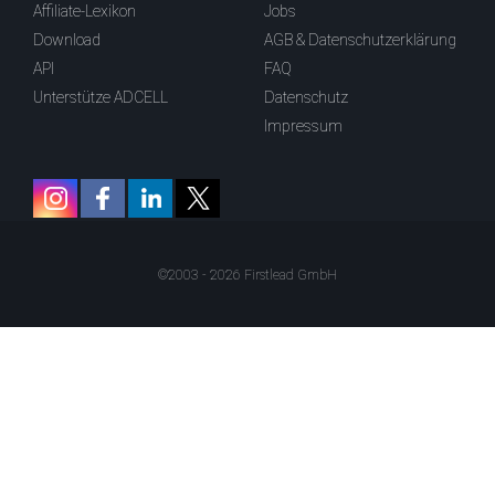
Affiliate-Lexikon
Jobs
Download
AGB & Datenschutzerklärung
API
FAQ
Unterstütze ADCELL
Datenschutz
Impressum
©2003 - 2026 Firstlead GmbH