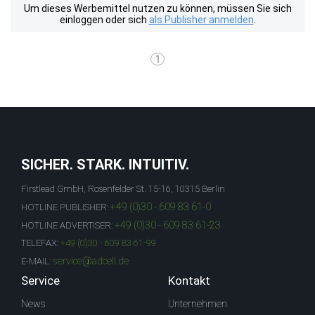
Um dieses Werbemittel nutzen zu können, müssen Sie sich
einloggen oder sich
als Publisher anmelden
.
1
SICHER. STARK. INTUITIV.
Firstlead GmbH, Rosenfelder St. 15-16, 10315 Berlin
+49 (0)30 - 609 83 61-0
HOTLINE PUBLISHER:
+49 (0)30 - 609 83 61-23
HOTLINE ADVERTISER:
TELEFAX:
+49 (0)30 - 609 83 61-99
service@adcell.de
E-MAIL:
Service
Kontakt
News
Unternehmen