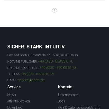
1
SICHER. STARK. INTUITIV.
Firstlead GmbH, Rosenfelder St. 15-16, 10315 Berlin
+49 (0)30 - 609 83 61-0
HOTLINE PUBLISHER:
+49 (0)30 - 609 83 61-23
HOTLINE ADVERTISER:
TELEFAX:
+49 (0)30 - 609 83 61-99
service@adcell.de
E-MAIL:
Service
Kontakt
News
Unternehmen
Affiliate-Lexikon
Jobs
Download
AGB & Datenschutzerklärung