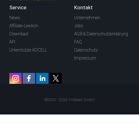
Service
Kontakt
News
Unternehmen
Affiliate-Lexikon
Jobs
Download
AGB & Datenschutzerklärung
API
FAQ
Unterstütze ADCELL
Datenschutz
Impressum
©2003 - 2026 Firstlead GmbH