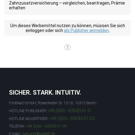
Zahnzusatzversicherung – vergleichen, beantragen, Prämie
erhalten
Um dieses Werbemittel nutzen zu können, müssen Sie sich
einloggen oder sich
als Publisher anmelden
.
1
SICHER. STARK. INTUITIV.
Firstlead GmbH, Rosenfelder St. 15-16, 10315 Berlin
+49 (0)30 - 609 83 61-0
HOTLINE PUBLISHER:
+49 (0)30 - 609 83 61-23
HOTLINE ADVERTISER:
TELEFAX:
+49 (0)30 - 609 83 61-99
service@adcell.de
E-MAIL: