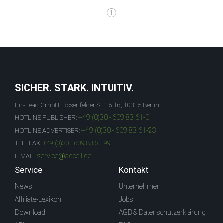
1
SICHER. STARK. INTUITIV.
Firstlead GmbH, Rosenfelder St. 15-16, 10315 Berlin
+49 (0)30 - 609 83 61-0
HOTLINE PUBLISHER:
+49 (0)30 - 609 83 61-23
HOTLINE ADVERTISER:
TELEFAX:
+49 (0)30 - 609 83 61-99
service@adcell.de
E-MAIL:
Service
Kontakt
News
Unternehmen
Affiliate-Lexikon
Jobs
Download
AGB & Datenschutzerklärung