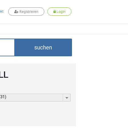
kt
Registrieren
Login
suchen
LL
(31)