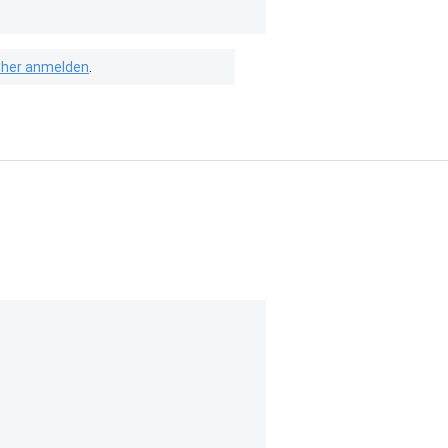
isher anmelden
.