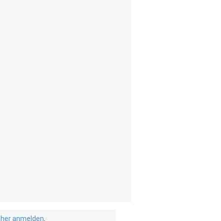
isher anmelden
.