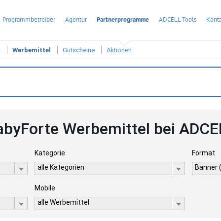
Programmbetreiber
Agentur
Partnerprogramme
ADCELL-Tools
Konta
t
Werbemittel
Gutscheine
Aktionen
abyForte Werbemittel bei ADCE
Kategorie
Format
alle Kategorien
Banner 
Mobile
alle Werbemittel