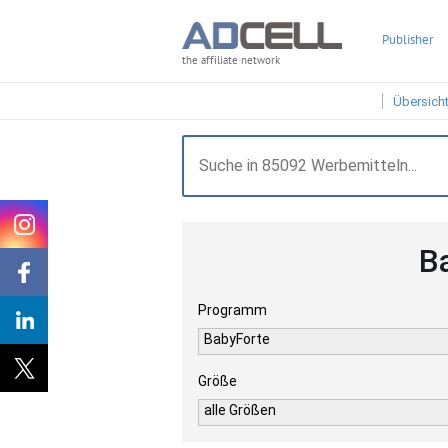
Publisher
the affiliate network
Übersich
B
Programm
BabyForte
Größe
alle Größen