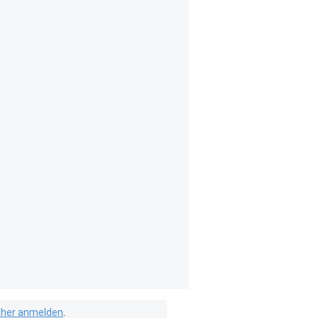
isher anmelden
.