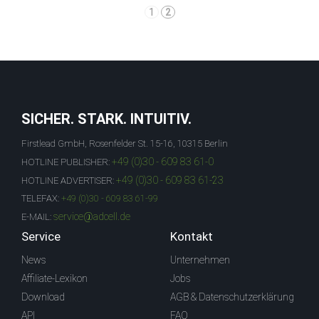
1
2
SICHER. STARK. INTUITIV.
Firstlead GmbH, Rosenfelder St. 15-16, 10315 Berlin
+49 (0)30 - 609 83 61-0
HOTLINE PUBLISHER:
+49 (0)30 - 609 83 61-23
HOTLINE ADVERTISER:
TELEFAX:
+49 (0)30 - 609 83 61-99
service@adcell.de
E-MAIL:
Service
Kontakt
News
Unternehmen
Affiliate-Lexikon
Jobs
Download
AGB & Datenschutzerklärung
API
FAQ