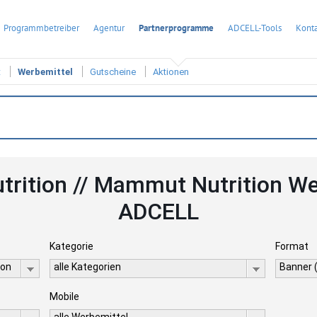
Programmbetreiber
Agentur
Partnerprogramme
ADCELL-Tools
Konta
t
Werbemittel
Gutscheine
Aktionen
trition // Mammut Nutrition We
ADCELL
Kategorie
Format
ion
alle Kategorien
Banner 
Mobile