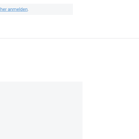
isher anmelden
.