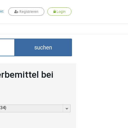
kt
Registrieren
Login
suchen
rbemittel bei
(34)