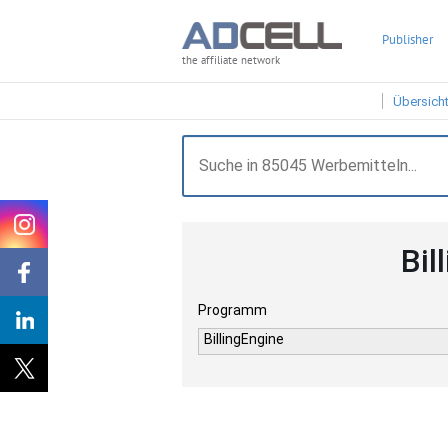
Publisher
the affiliate network
Übersich
Bil
Programm
BillingEngine