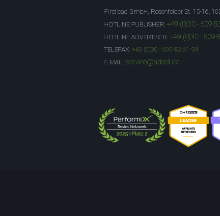
Firstlead GmbH, Rosenfelder St. 15-16, 10
+49 (0)30 - 609 8
HOTLINE PUBLISHER:
+49 (0)30 - 609 
HOTLINE ADVERTISER:
TELEFAX:
+49 (0)30 - 609 83 61-99
service@adcell.de
E-MAIL: