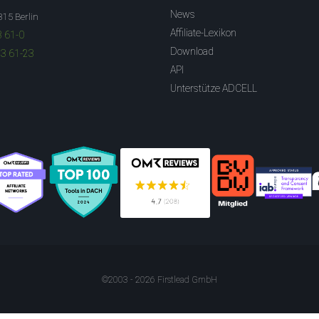
News
315 Berlin
Affiliate-Lexikon
3 61-0
Download
83 61-23
API
Unterstütze ADCELL
©2003 - 2026 Firstlead GmbH