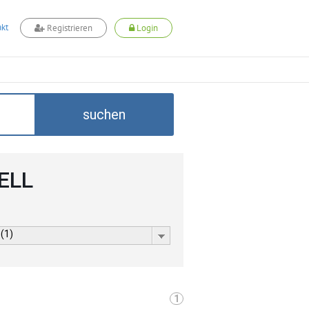
kt
Registrieren
Login
suchen
CELL
 (1)
1