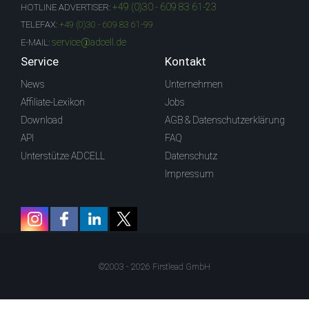
+49 (0)30 - 609 83 61-23
HOTLINE ADVERTISER:
TELEFAX:
+49 (0)30 - 609 83 61-99
service@adcell.de
E-MAIL:
Service
Kontakt
News
Unternehmen
Affiliate-Lexikon
Jobs
Download
AGB & Datenschutzerklärung
API
FAQ
Unterstütze ADCELL
Datenschutz
Impressum
©2003 - 2026 Firstlead GmbH