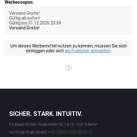
Werbecoupon
Versand Gratis!
Gültig ab:sofort
Gültig bis:31.12.2026 23:59
Versand Gratis!
Um dieses Werbemittel nutzen zu können, müssen Sie sich
einloggen oder sich
als Publisher anmelden
.
1
SICHER. STARK. INTUITIV.
Firstlead GmbH, Rosenfelder St. 15-16, 10315 Berlin
+49 (0)30 - 609 83 61-0
HOTLINE PUBLISHER: