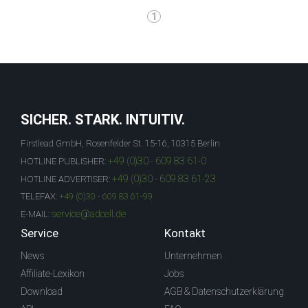
1
SICHER. STARK. INTUITIV.
Firstlead GmbH, Rosenfelder St. 15-16, 10315 Berlin
+49 (0)30 - 609 83 61-0
HOTLINE PUBLISHER:
+49 (0)30 - 609 83 61-23
HOTLINE ADVERTISER:
TELEFAX:
+49 (0)30 - 609 83 61-99
service@adcell.de
E-MAIL:
Service
Kontakt
News
Unternehmen
Affiliate-Lexikon
Jobs
Download
AGB & Datenschutzerklärung