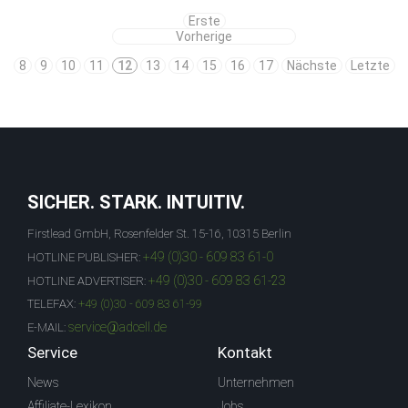
Erste
Vorherige
8
9
10
11
12
13
14
15
16
17
Nächste
Letzte
SICHER. STARK. INTUITIV.
Firstlead GmbH, Rosenfelder St. 15-16, 10315 Berlin
+49 (0)30 - 609 83 61-0
HOTLINE PUBLISHER:
+49 (0)30 - 609 83 61-23
HOTLINE ADVERTISER:
TELEFAX:
+49 (0)30 - 609 83 61-99
service@adcell.de
E-MAIL:
Service
Kontakt
News
Unternehmen
Affiliate-Lexikon
Jobs