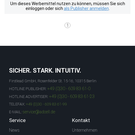
Um dieses Werbemittel nutzen zu können, müssen Sie sich
einloggen oder sich
als Publisher anmelden
.
1
SICHER. STARK. INTUITIV.
Firstlead GmbH, Rosenfelder St. 15-16, 10315 Berlin
+49 (0)30 - 609 83 61-0
HOTLINE PUBLISHER:
+49 (0)30 - 609 83 61-23
HOTLINE ADVERTISER:
TELEFAX:
+49 (0)30 - 609 83 61-99
service@adcell.de
E-MAIL:
Service
Kontakt
News
Unternehmen