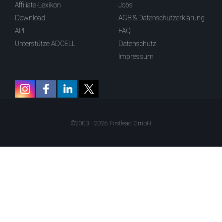
Affiliate-Lexikon
Jobs
Download
AGB & Datenschutzerklärung
API
FAQ
Unterstütze ADCELL
Datenschutz
Impressum
©2003 - 2026 Firstlead GmbH