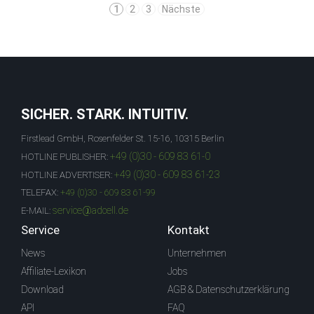
1
2
3
Nächste
SICHER. STARK. INTUITIV.
Firstlead GmbH, Rosenfelder St. 15-16, 10315 Berlin
+49 (0)30 - 609 83 61-0
HOTLINE PUBLISHER:
+49 (0)30 - 609 83 61-23
HOTLINE ADVERTISER:
TELEFAX:
+49 (0)30 - 609 83 61-99
service@adcell.de
E-MAIL:
Service
Kontakt
News
Unternehmen
Affiliate-Lexikon
Jobs
Download
AGB & Datenschutzerklärung
API
FAQ