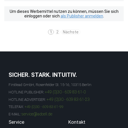
Um dieses Werbemittel nutzen zu können, müssen Sie sich
einloggen oder sich
als Publisher anmelden
.
1
2
Nächste
SICHER. STARK. INTUITIV.
Firstlead GmbH, Rosenfelder St. 15-16, 10315 Berlin
+49 (0)30 - 609 83 61-0
HOTLINE PUBLISHER:
+49 (0)30 - 609 83 61-23
HOTLINE ADVERTISER:
TELEFAX:
+49 (0)30 - 609 83 61-99
service@adcell.de
E-MAIL:
Service
Kontakt