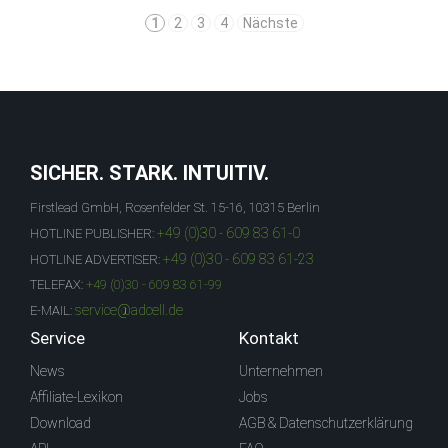
1
2
3
4
Nächste
SICHER. STARK. INTUITIV.
Firstlead GmbH, Rosenfelder St. 15-16, 10315 Berlin
+49 (0)30 - 609 83 61-0
HOTLINE PUBLISHER:
+49 (0)30 - 609 83 61-23
HOTLINE ADVERTISER:
TELEFAX:
+49 (0)30 - 609 83 61-99
service@adcell.de
E-MAIL:
Service
Kontakt
News
Unternehmen
Affiliate-Lexikon
Jobs
Download
AGB & Datenschutzerklärung