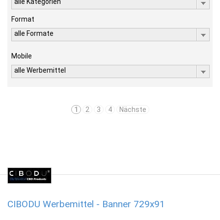
alle Kategorien
Format
alle Formate
Mobile
alle Werbemittel
1
2
3
4
Nächste
CIBODU Werbemittel - Banner 729x91