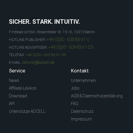
SICHER. STARK. INTUITIV.
Firstlead GmbH, Rosenfelder St. 15-16, 10315 Berlin
+49 (0)30 - 609 83 61-0
HOTLINE PUBLISHER:
+49 (0)30 - 609 83 61-23
HOTLINE ADVERTISER:
TELEFAX:
+49 (0)30 - 609 83 61-99
service@adcell.de
E-MAIL:
Service
Kontakt
News
Unternehmen
Affiliate-Lexikon
Jobs
Download
AGB & Datenschutzerklärung
API
FAQ
Unterstütze ADCELL
Datenschutz
Impressum