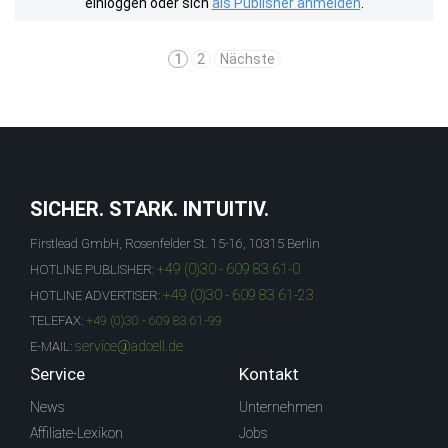
einloggen oder sich
als Publisher anmelden
.
1
2
Nächste
SICHER. STARK. INTUITIV.
Firstlead GmbH, Rosenfelder St. 15-16, 10315 Berlin
+49 (0)30 - 609 83 61-0
HOTLINE PUBLISHER:
+49 (0)30 - 609 83 61-23
HOTLINE ADVERTISER:
TELEFAX:
+49 (0)30 - 609 83 61-99
service@adcell.de
E-MAIL:
Service
Kontakt
News
Unternehmen
Affiliate-Lexikon
Jobs