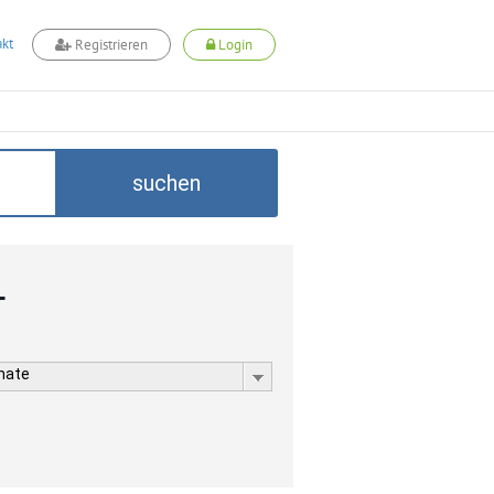
kt
Registrieren
Login
suchen
L
rmate