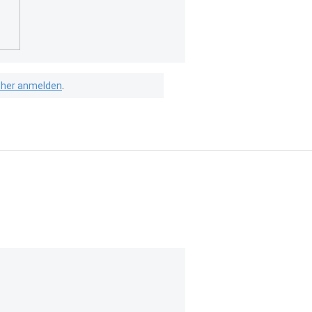
isher anmelden
.