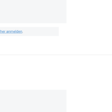
isher anmelden
.