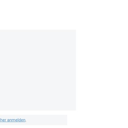
isher anmelden
.