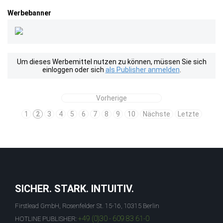
Werbebanner
Um dieses Werbemittel nutzen zu können, müssen Sie sich
einloggen oder sich
als Publisher anmelden
.
Vorherige
1
2
3
4
5
6
7
8
9
10
Nächste
Letzte
SICHER. STARK. INTUITIV.
Firstlead GmbH, Rosenfelder St. 15-16, 10315 Berlin
+49 (0)30 - 609 83 61-0
HOTLINE PUBLISHER: