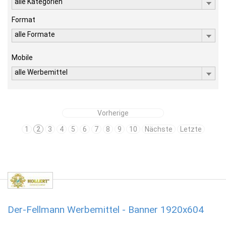
alle Kategorien
Format
alle Formate
Mobile
alle Werbemittel
Vorherige
1
2
3
4
5
6
7
8
9
10
Nächste
Letzte
Der-Fellmann Werbemittel - Banner 1920x604