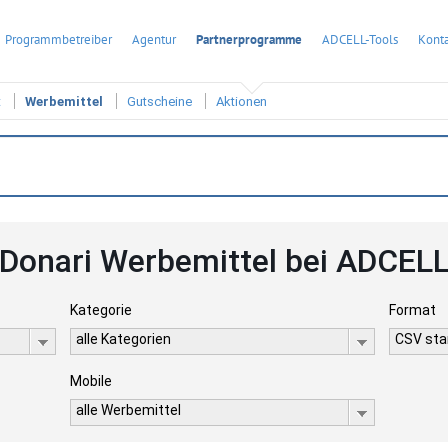
Programmbetreiber
Agentur
Partnerprogramme
ADCELL-Tools
Konta
t
Werbemittel
Gutscheine
Aktionen
Donari Werbemittel bei ADCEL
Kategorie
Format
alle Kategorien
CSV stan
Mobile
alle Werbemittel