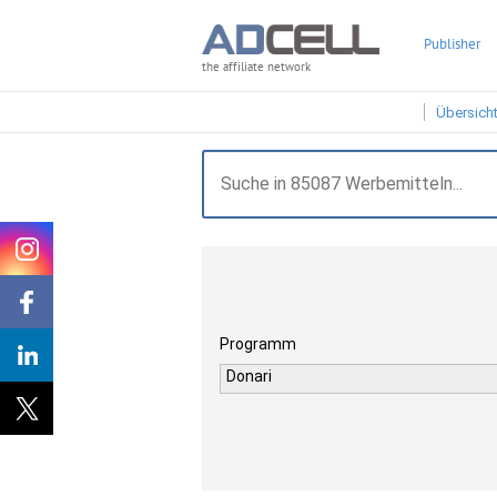
Publisher
the affiliate network
Übersich
Programm
Donari