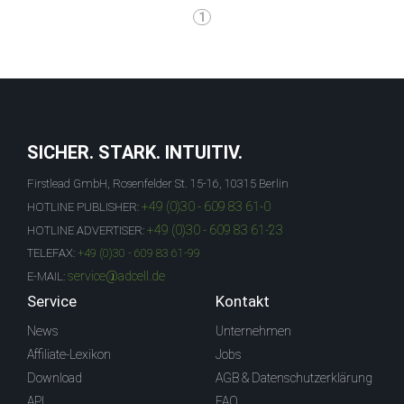
1
SICHER. STARK. INTUITIV.
Firstlead GmbH, Rosenfelder St. 15-16, 10315 Berlin
+49 (0)30 - 609 83 61-0
HOTLINE PUBLISHER:
+49 (0)30 - 609 83 61-23
HOTLINE ADVERTISER:
TELEFAX:
+49 (0)30 - 609 83 61-99
service@adcell.de
E-MAIL:
Service
Kontakt
News
Unternehmen
Affiliate-Lexikon
Jobs
Download
AGB & Datenschutzerklärung
API
FAQ