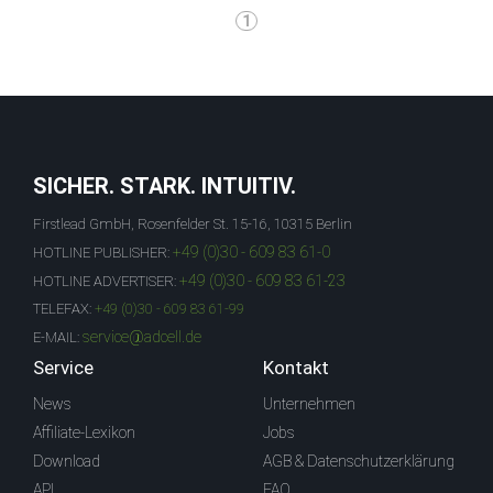
1
SICHER. STARK. INTUITIV.
Firstlead GmbH, Rosenfelder St. 15-16, 10315 Berlin
+49 (0)30 - 609 83 61-0
HOTLINE PUBLISHER:
+49 (0)30 - 609 83 61-23
HOTLINE ADVERTISER:
TELEFAX:
+49 (0)30 - 609 83 61-99
service@adcell.de
E-MAIL:
Service
Kontakt
News
Unternehmen
Affiliate-Lexikon
Jobs
Download
AGB & Datenschutzerklärung
API
FAQ