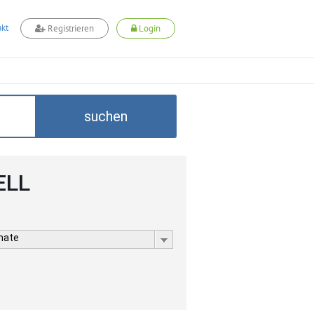
kt
Registrieren
Login
suchen
ELL
rmate