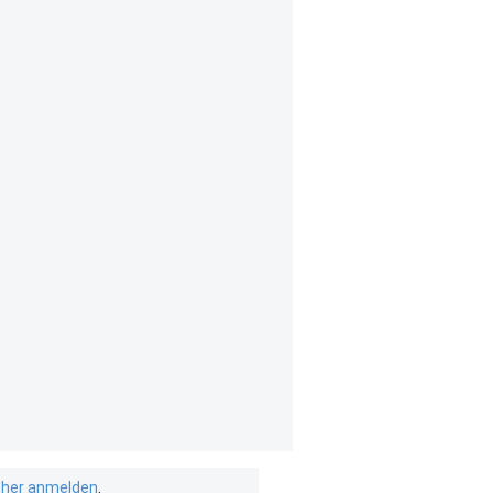
isher anmelden
.