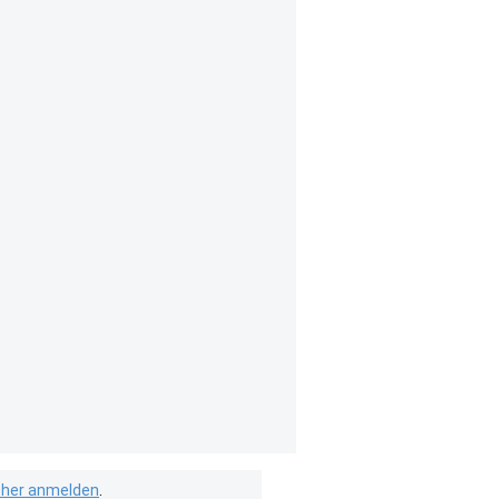
isher anmelden
.