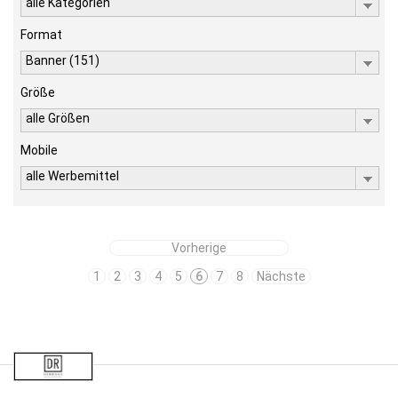
alle Kategorien
Format
Banner (151)
Größe
alle Größen
Mobile
alle Werbemittel
Vorherige
1
2
3
4
5
6
7
8
Nächste