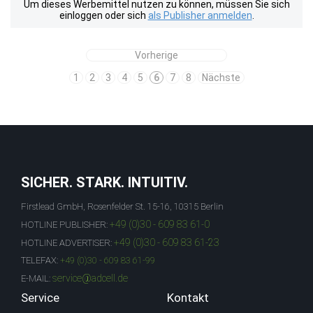
Um dieses Werbemittel nutzen zu können, müssen Sie sich
einloggen oder sich
als Publisher anmelden
.
Vorherige
1
2
3
4
5
6
7
8
Nächste
SICHER. STARK. INTUITIV.
Firstlead GmbH, Rosenfelder St. 15-16, 10315 Berlin
+49 (0)30 - 609 83 61-0
HOTLINE PUBLISHER:
+49 (0)30 - 609 83 61-23
HOTLINE ADVERTISER:
TELEFAX:
+49 (0)30 - 609 83 61-99
service@adcell.de
E-MAIL:
Service
Kontakt