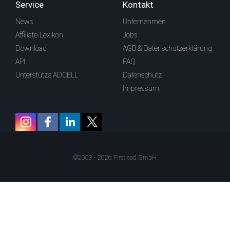
Service
Kontakt
News
Unternehmen
Affiliate-Lexikon
Jobs
Download
AGB & Datenschutzerklärung
API
FAQ
Unterstütze ADCELL
Datenschutz
Impressum
©2003 - 2026 Firstlead GmbH