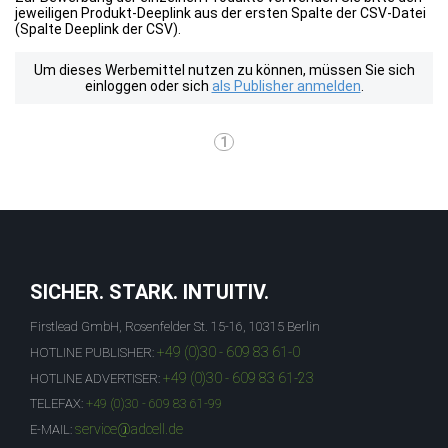
jeweiligen Produkt-Deeplink aus der ersten Spalte der CSV-Datei
(Spalte Deeplink der CSV).
Um dieses Werbemittel nutzen zu können, müssen Sie sich
einloggen oder sich
als Publisher anmelden
.
1
SICHER. STARK. INTUITIV.
Firstlead GmbH, Rosenfelder St. 15-16, 10315 Berlin
+49 (0)30 - 609 83 61-0
HOTLINE PUBLISHER:
+49 (0)30 - 609 83 61-23
HOTLINE ADVERTISER:
TELEFAX:
+49 (0)30 - 609 83 61-99
service@adcell.de
E-MAIL: