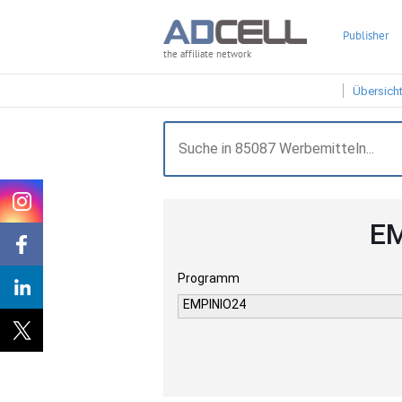
Publisher
the affiliate network
Übersich
EM
Programm
EMPINIO24