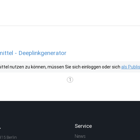
ttel - Deeplinkgenerator
tel nutzen zu können, müssen Sie sich einloggen oder sich
als Publ
1
.
Service
News
315 Berlin