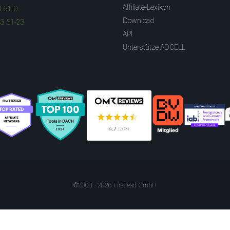
Affiliate-Lexikon
3 61-0
Download
83 61-23
API
Unterstütze ADCELL
©2003 - 2026 Firstlead GmbH