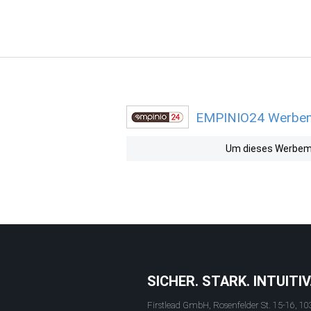
EMPINIO24 Werbemi
Um dieses Werbemit
SICHER. STARK. INTUITIV
Firstlead GmbH, Rosenfelder St. 15-16, 10