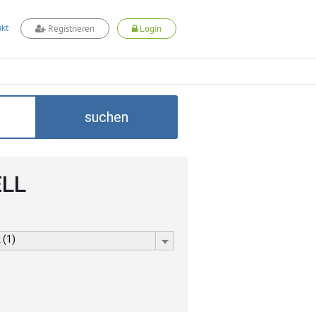
kt
Registrieren
Login
suchen
ELL
 (1)