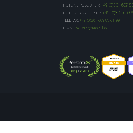
+49 (0)30 - 609 8
HOTLINE PUBLISHER:
+49 (0)30 - 609 
HOTLINE ADVERTISER:
TELEFAX:
+49 (0)30 - 609 83 61-99
service@adcell.de
E-MAIL: