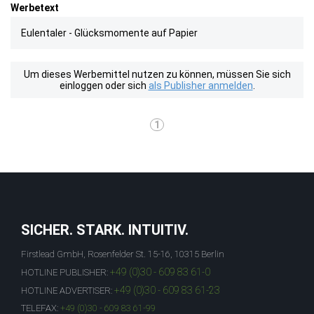
Werbetext
Eulentaler - Glücksmomente auf Papier
Um dieses Werbemittel nutzen zu können, müssen Sie sich
einloggen oder sich
als Publisher anmelden
.
1
SICHER. STARK. INTUITIV.
Firstlead GmbH, Rosenfelder St. 15-16, 10315 Berlin
+49 (0)30 - 609 83 61-0
HOTLINE PUBLISHER:
+49 (0)30 - 609 83 61-23
HOTLINE ADVERTISER:
TELEFAX:
+49 (0)30 - 609 83 61-99