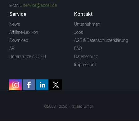
service@adcell.de
E-MAIL:
Service
Kontakt
News
Unternehmen
Affiliate-Lexikon
Jobs
Download
AGB & Datenschutzerklärung
API
FAQ
Unterstütze ADCELL
Datenschutz
Impressum
©2003 - 2026 Firstlead GmbH