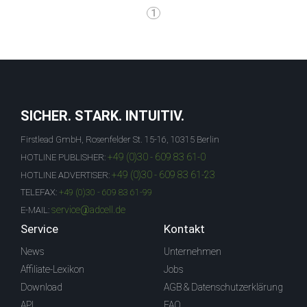
1
SICHER. STARK. INTUITIV.
Firstlead GmbH, Rosenfelder St. 15-16, 10315 Berlin
+49 (0)30 - 609 83 61-0
HOTLINE PUBLISHER:
+49 (0)30 - 609 83 61-23
HOTLINE ADVERTISER:
TELEFAX:
+49 (0)30 - 609 83 61-99
service@adcell.de
E-MAIL:
Service
Kontakt
News
Unternehmen
Affiliate-Lexikon
Jobs
Download
AGB & Datenschutzerklärung
API
FAQ