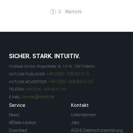
1
2
Nächste
SICHER. STARK. INTUITIV.
Firstlead GmbH, Rosenfelder St. 15-16, 10315 Berlin
+49 (0)30 - 609 83 61-0
HOTLINE PUBLISHER:
+49 (0)30 - 609 83 61-23
HOTLINE ADVERTISER:
TELEFAX:
+49 (0)30 - 609 83 61-99
service@adcell.de
E-MAIL:
Service
Kontakt
News
Unternehmen
Affiliate-Lexikon
Jobs
Download
AGB & Datenschutzerklärung