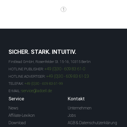
1
SICHER. STARK. INTUITIV.
Firstlead GmbH, Rosenfelder St. 15-16, 10315 Berlin
+49 (0)30 - 609 83 61-0
HOTLINE PUBLISHER:
+49 (0)30 - 609 83 61-23
HOTLINE ADVERTISER:
TELEFAX:
+49 (0)30 - 609 83 61-99
service@adcell.de
E-MAIL:
Service
Kontakt
News
Unternehmen
Affiliate-Lexikon
Jobs
Download
AGB & Datenschutzerklärung