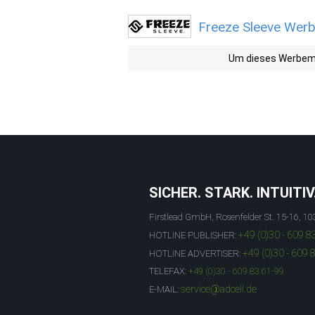
Freeze Sleeve Werb
Um dieses Werbemit
SICHER. STARK. INTUITIV
Firstlead GmbH, Rosenfelder St. 15-16, 10
+49 (0)30 - 609 8
HOTLINE PUBLISHER:
+49 (0)30 - 609 
HOTLINE ADVERTISER:
TELEFAX:
+49 (0)30 - 609 83 61-99
service@adcell.de
E-MAIL: