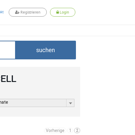
kt
Registrieren
Login
suchen
CELL
rmate
Vorherige
1
2