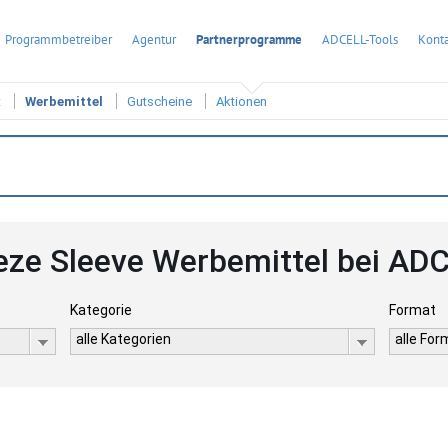
Programmbetreiber
Agentur
Partnerprogramme
ADCELL-Tools
Konta
t
Werbemittel
Gutscheine
Aktionen
eze Sleeve Werbemittel bei AD
Kategorie
Format
alle Kategorien
alle Fo