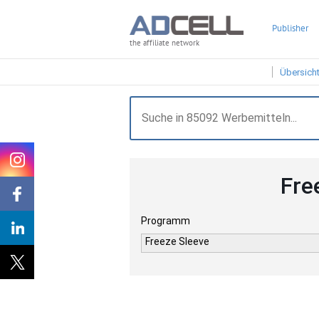
Publisher
the affiliate network
Übersich
Fre
Programm
Freeze Sleeve