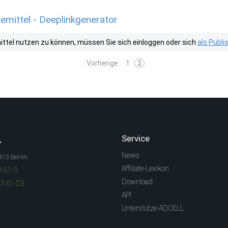
emittel - Deeplinkgenerator
tel nutzen zu können, müssen Sie sich einloggen oder sich
als Publ
Vorherige
1
2
.
Service
News
315 Berlin
Affiliate-Lexikon
3 61-0
Download
83 61-23
API
Unterstütze ADCELL