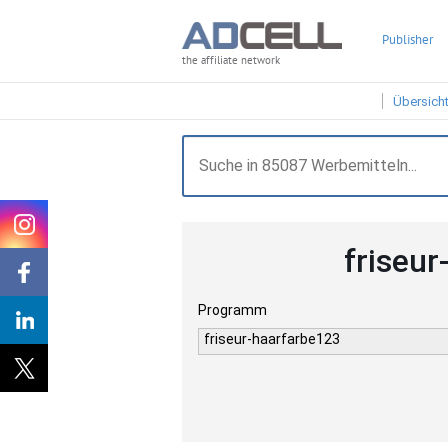
Publisher
the affiliate network
Übersich
friseu
Programm
friseur-haarfarbe123