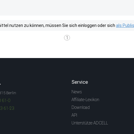
tel nutzen zu können, müssen Sie sich einloggen oder sich
als Publ
1
.
Service
News
315 Berlin
Affiliate-Lexikon
3 61-0
Download
83 61-23
API
Unterstütze ADCELL