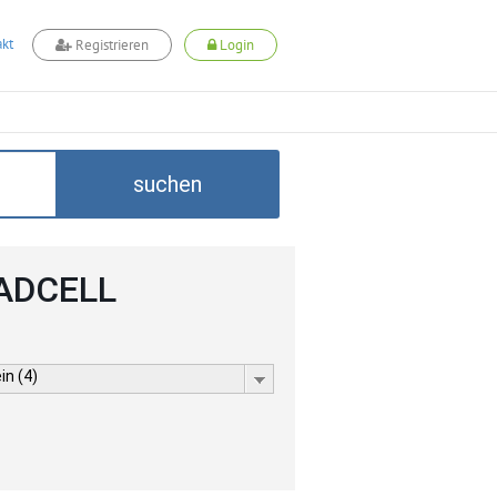
kt
Registrieren
Login
suchen
 ADCELL
in (4)