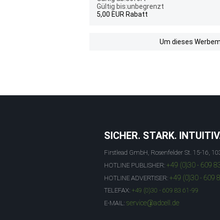
Gültig bis:unbegrenzt
5,00 EUR Rabatt
Um dieses Werbemit
SICHER. STARK. INTUITIV
Firstlead GmbH, Rosenfelder St. 15-16, 10
+49 (0)30 - 609 8
HOTLINE PUBLISHER:
+49 (0)30 - 609 
HOTLINE ADVERTISER:
TELEFAX:
+49 (0)30 - 609 83 61-99
service@adcell.de
E-MAIL: