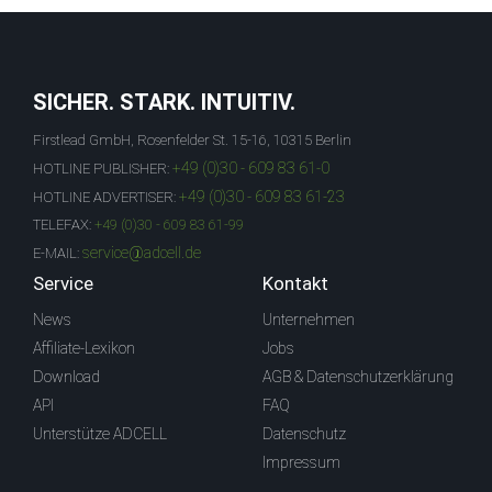
SICHER. STARK. INTUITIV.
Firstlead GmbH, Rosenfelder St. 15-16, 10315 Berlin
+49 (0)30 - 609 83 61-0
HOTLINE PUBLISHER:
+49 (0)30 - 609 83 61-23
HOTLINE ADVERTISER:
TELEFAX:
+49 (0)30 - 609 83 61-99
service@adcell.de
E-MAIL:
Service
Kontakt
News
Unternehmen
Affiliate-Lexikon
Jobs
Download
AGB & Datenschutzerklärung
API
FAQ
Unterstütze ADCELL
Datenschutz
Impressum