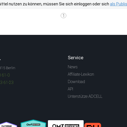
tel nutzen zu können, müssen Sie sich einloggen oder sich
als Publ
1
.
Service
News
315 Berlin
Affiliate-Lexikon
3 61-0
Download
83 61-23
API
Unterstütze ADCELL