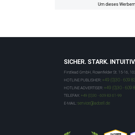
Um dieses Werbemit
SICHER. STARK. INTUITIV
Firstlead GmbH, Rosenfelder St. 15-16, 10
+49 (0)30 - 609 8
HOTLINE PUBLISHER:
+49 (0)30 - 609 
HOTLINE ADVERTISER:
TELEFAX:
+49 (0)30 - 609 83 61-99
service@adcell.de
E-MAIL: