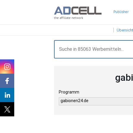
Publisher
the affiliate network
Übersich
gab
Programm
gabionen24.de