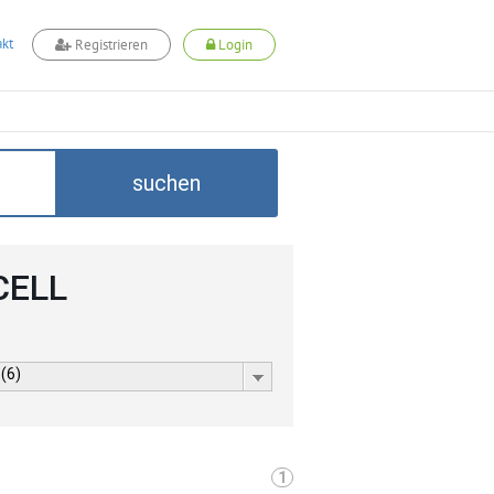
kt
Registrieren
Login
suchen
CELL
 (6)
1