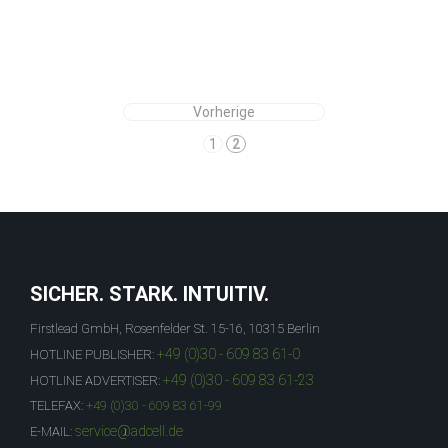
Vorherige
1
2
SICHER. STARK. INTUITIV.
Firstlead GmbH, Rosenfelder St. 15-16, 10315 Berlin
+49 (0)30 - 609 83 61-0
HOTLINE PUBLISHER:
+49 (0)30 - 609 83 61-23
HOTLINE ADVERTISER:
TELEFAX:
+49 (0)30 - 609 83 61-99
service@adcell.de
E-MAIL: