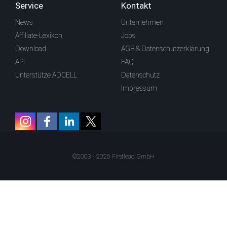
Service
Kontakt
News
Unternehmen
Affiliate-Lexikon
Jobs
Download
AGB & Datenschutzerklärung
API
FAQ
Unterstütze ADCELL
Datenschutz
Impressum
©2003 - 2026 Firstlead GmbH