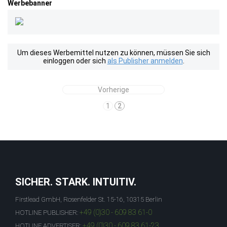
Werbebanner
Um dieses Werbemittel nutzen zu können, müssen Sie sich
einloggen oder sich
als Publisher anmelden
.
Vorherige
1
2
SICHER. STARK. INTUITIV.
Firstlead GmbH, Rosenfelder St. 15-16, 10315 Berlin
+49 (0)30 - 609 83 61-0
HOTLINE PUBLISHER:
+49 (0)30 - 609 83 61-23
HOTLINE ADVERTISER: