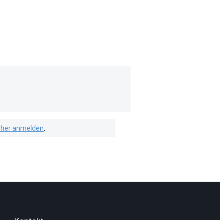
isher anmelden
.