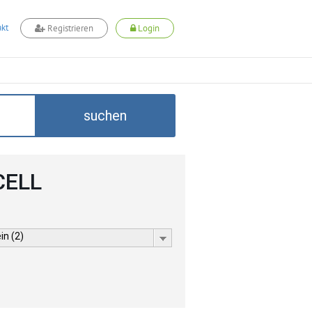
kt
Registrieren
Login
suchen
CELL
in (2)