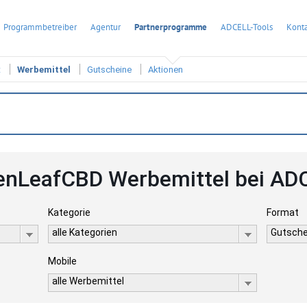
Programmbetreiber
Agentur
Partnerprogramme
ADCELL-Tools
Konta
t
Werbemittel
Gutscheine
Aktionen
enLeafCBD Werbemittel bei AD
Kategorie
Format
alle Kategorien
Gutsche
Mobile
alle Werbemittel