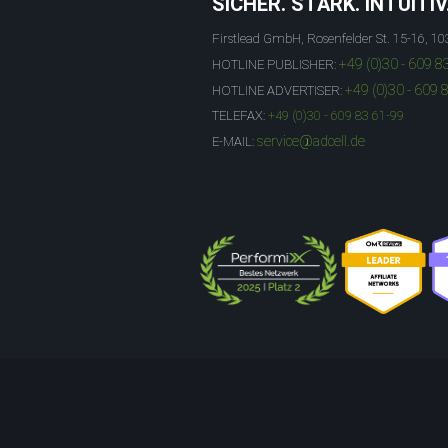
SICHER. STARK. INTUITIV
Firstlead GmbH, Rosenfelder St. 15-16, 10
+49 (0)30 - 609 8
HOTLINE PUBLISHER:
+49 (0)30 - 609 
HOTLINE ADVERTISER:
TELEFAX:
+49 (0)30 - 609 83 61-99
service@adcell.de
E-MAIL: