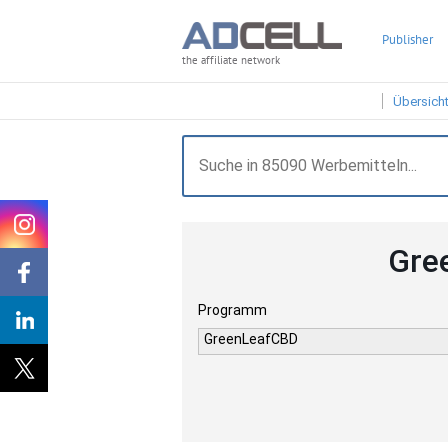
Publisher
the affiliate network
Übersich
Gre
Programm
GreenLeafCBD