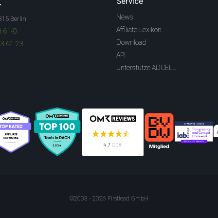
.
Service
News
315 Berlin
Affiliate-Lexikon
3 61-0
Download
83 61-23
API
Unterstütze ADCELL
©2003 - 2026 Firstlead GmbH