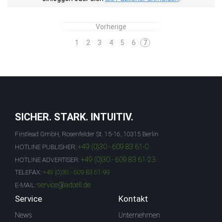
Vorherige
1
2
3
4
5
6
7
SICHER. STARK. INTUITIV.
Firstlead GmbH, Rosenfelder St. 15-16, 10315 Berlin
+49 (0)30 - 609 83 61-0
HOTLINE PUBLISHER:
+49 (0)30 - 609 83 61-23
HOTLINE ADVERTISER:
TELEFAX:
+49 (0)30 - 609 83 61-99
service@adcell.de
E-MAIL:
Service
Kontakt
News
Unternehmen