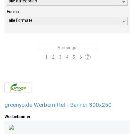
alle Kategorien
Format
alle Formate
Vorherige
1
2
3
4
5
6
7
greenyp.de Werbemittel - Banner 300x250
Werbebanner