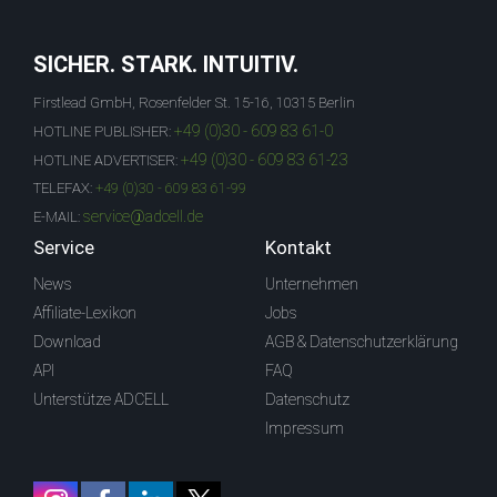
SICHER. STARK. INTUITIV.
Firstlead GmbH, Rosenfelder St. 15-16, 10315 Berlin
+49 (0)30 - 609 83 61-0
HOTLINE PUBLISHER:
+49 (0)30 - 609 83 61-23
HOTLINE ADVERTISER:
TELEFAX:
+49 (0)30 - 609 83 61-99
service@adcell.de
E-MAIL:
Service
Kontakt
News
Unternehmen
Affiliate-Lexikon
Jobs
Download
AGB & Datenschutzerklärung
API
FAQ
Unterstütze ADCELL
Datenschutz
Impressum