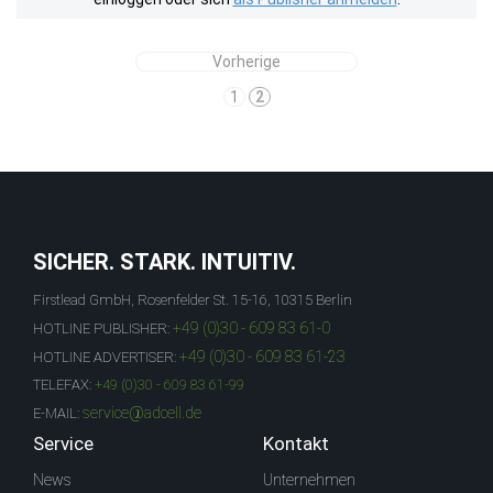
Vorherige
1
2
SICHER. STARK. INTUITIV.
Firstlead GmbH, Rosenfelder St. 15-16, 10315 Berlin
+49 (0)30 - 609 83 61-0
HOTLINE PUBLISHER:
+49 (0)30 - 609 83 61-23
HOTLINE ADVERTISER:
TELEFAX:
+49 (0)30 - 609 83 61-99
service@adcell.de
E-MAIL:
Service
Kontakt
News
Unternehmen