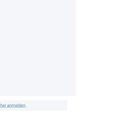
isher anmelden
.