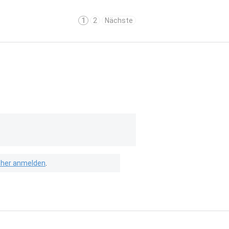
1
2
Nächste
isher anmelden
.