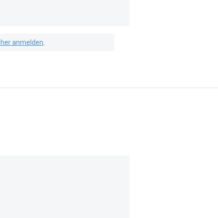
isher anmelden
.