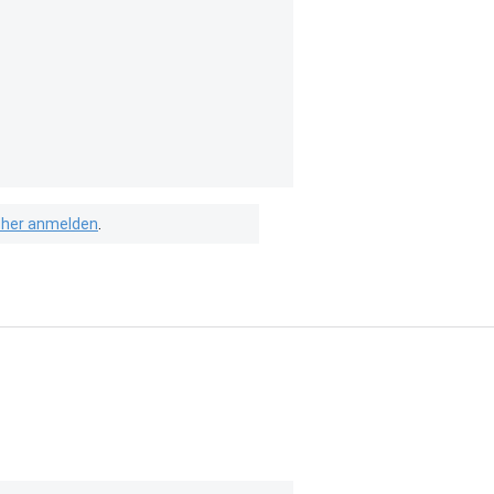
isher anmelden
.