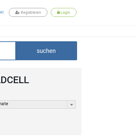
kt
Registrieren
Login
suchen
 ADCELL
rmate