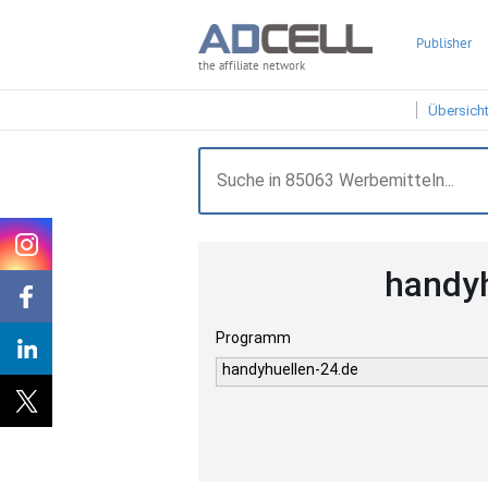
Publisher
the affiliate network
Übersich
handyh
Programm
handyhuellen-24.de