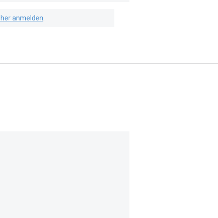
isher anmelden
.