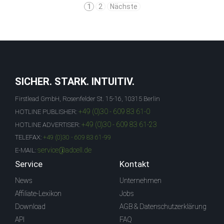
1
2
Nächste
SICHER. STARK. INTUITIV.
Firstlead GmbH, Rosenfelder St. 15-16, 10315 Berlin
+49 (0)30 - 609 83 61-0
HOTLINE PUBLISHER:
+49 (0)30 - 609 83 61-23
HOTLINE ADVERTISER:
TELEFAX:
+49 (0)30 - 609 83 61-99
service@adcell.de
E-MAIL:
Service
Kontakt
News
Unternehmen
Affiliate-Lexikon
Jobs
Download
AGB & Datenschutzerklärung
API
FAQ