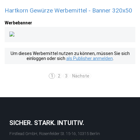
Hartkorn Gewürze Werbemittel - Banner 320x50
Werbebanner
Um dieses Werbemittel nutzen zu können, müssen Sie sich
einloggen oder sich
als Publisher anmelden
.
1
2
3
Nächste
SICHER. STARK. INTUITIV.
Firstlead GmbH, Rosenfelder St. 15-16, 10315 Berlin