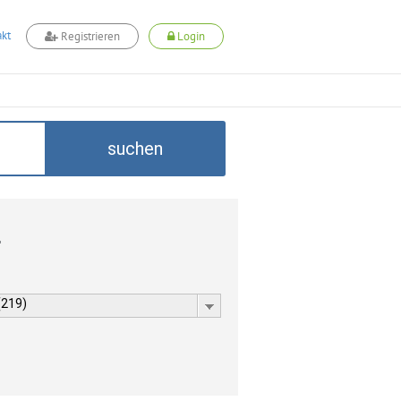
kt
Registrieren
Login
suchen
L
(219)