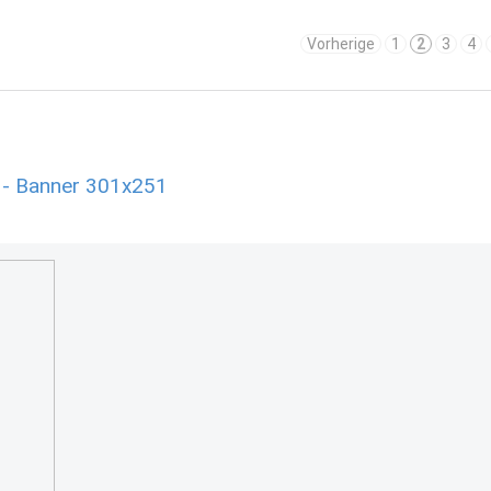
Vorherige
1
2
3
4
 - Banner 301x251