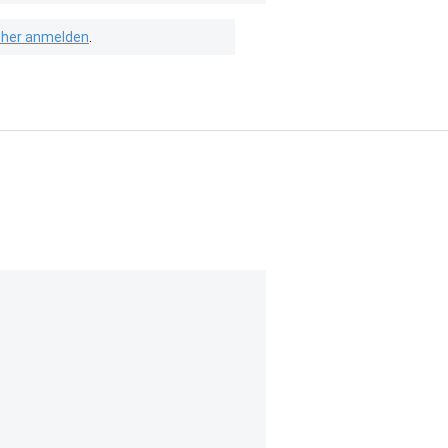
isher anmelden
.