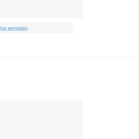
isher anmelden
.