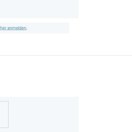
isher anmelden
.