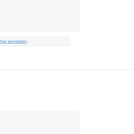
isher anmelden
.