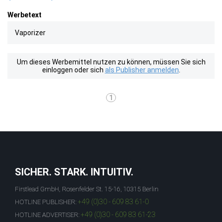
Werbetext
Vaporizer
Um dieses Werbemittel nutzen zu können, müssen Sie sich
einloggen oder sich
als Publisher anmelden
.
1
SICHER. STARK. INTUITIV.
Firstlead GmbH, Rosenfelder St. 15-16, 10315 Berlin
+49 (0)30 - 609 83 61-0
HOTLINE PUBLISHER:
+49 (0)30 - 609 83 61-23
HOTLINE ADVERTISER: