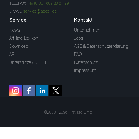
TELEFAX:
+49 (0)30 - 609 83 61-99
service@adcell.de
E-MAIL:
Service
Kontakt
News
Unternehmen
Affiliate-Lexikon
Jobs
Download
AGB & Datenschutzerklärung
API
FAQ
Unterstütze ADCELL
Datenschutz
Impressum
©2003 - 2026 Firstlead GmbH