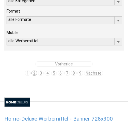
alle Kategorien
Format
alle Formate
Mobile
alle Werbemittel
Vorherige
1
2
3
4
5
6
7
8
9
Nächste
Home-Deluxe Werbemittel - Banner 728x300