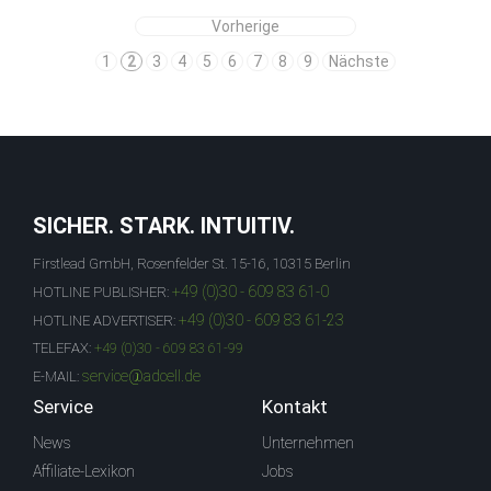
Vorherige
1
2
3
4
5
6
7
8
9
Nächste
SICHER. STARK. INTUITIV.
Firstlead GmbH, Rosenfelder St. 15-16, 10315 Berlin
+49 (0)30 - 609 83 61-0
HOTLINE PUBLISHER:
+49 (0)30 - 609 83 61-23
HOTLINE ADVERTISER:
TELEFAX:
+49 (0)30 - 609 83 61-99
service@adcell.de
E-MAIL:
Service
Kontakt
News
Unternehmen
Affiliate-Lexikon
Jobs