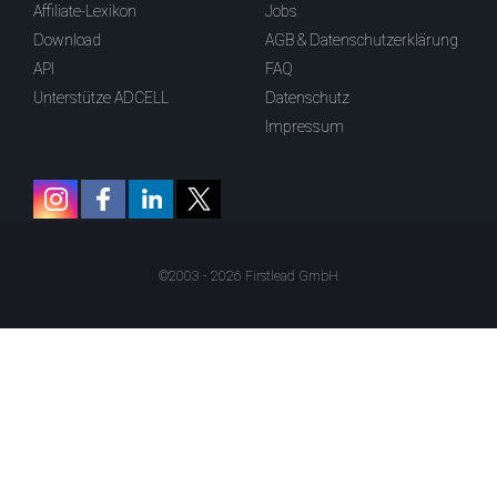
Affiliate-Lexikon
Jobs
Download
AGB & Datenschutzerklärung
API
FAQ
Unterstütze ADCELL
Datenschutz
Impressum
©2003 - 2026 Firstlead GmbH