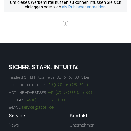
Um dieses Werbemittel nutzen zu können, müssen Sie sich
einloggen oder sich
als Publisher anmelden
.
1
SICHER. STARK. INTUITIV.
Firstlead GmbH, Rosenfelder St. 15-16, 10315 Berlin
+49 (0)30 - 609 83 61-0
HOTLINE PUBLISHER:
+49 (0)30 - 609 83 61-23
HOTLINE ADVERTISER:
TELEFAX:
+49 (0)30 - 609 83 61-99
service@adcell.de
E-MAIL:
Service
Kontakt
News
Unternehmen