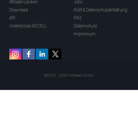
Affiliate-Lexikon
Jobs
Download
AGB & Datenschutzerklärung
API
FAQ
Unterstütze ADCELL
Datenschutz
Impressum
©2003 - 2026 Firstlead GmbH