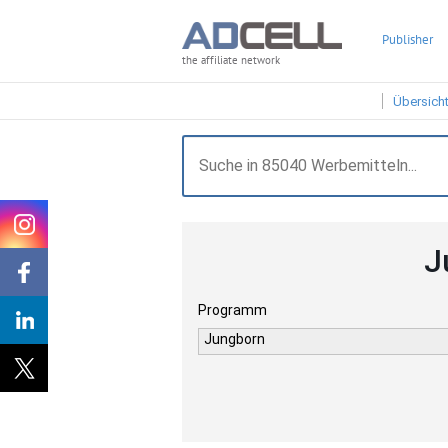
Publisher
the affiliate network
Übersich
J
Programm
Jungborn