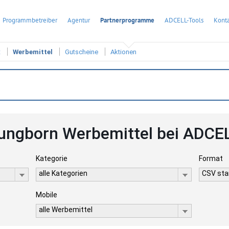
Programmbetreiber
Agentur
Partnerprogramme
ADCELL-Tools
Konta
t
Werbemittel
Gutscheine
Aktionen
ungborn Werbemittel bei ADCE
Kategorie
Format
alle Kategorien
CSV stan
Mobile
alle Werbemittel