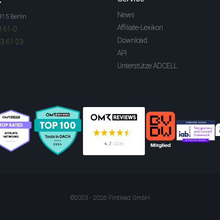
News
315 Berlin
Affiliate-Lexikon
3 61-0
Download
83 61-23
API
Unterstütze ADCELL
©2003 - 2026 Firstlead GmbH