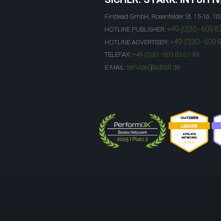
Firstlead GmbH, Rosenfelder St. 15-16, 10
+49 (0)30 - 609 8
HOTLINE PUBLISHER:
+49 (0)30 - 609 
HOTLINE ADVERTISER:
TELEFAX:
+49 (0)30 - 609 83 61-99
service@adcell.de
E-MAIL: