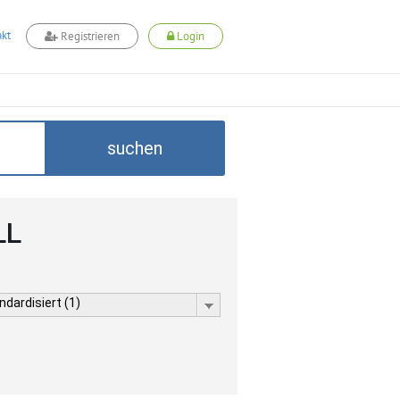
kt
Registrieren
Login
suchen
LL
dardisiert (1)