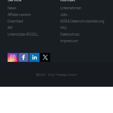
News
Unternehmen
Affiliate-Lexikon
Jobs
Download
AGB & Datenschutzerklärung
API
FAQ
Unterstütze ADCELL
Datenschutz
Impressum
©2003 - 2026 Firstlead GmbH