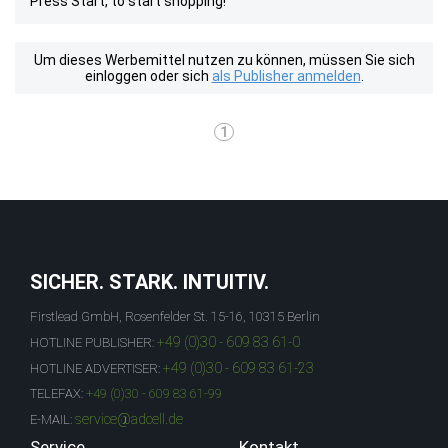
Press Start, to start shopping!
Um dieses Werbemittel nutzen zu können, müssen Sie sich
einloggen oder sich
als Publisher anmelden
.
1
SICHER. STARK. INTUITIV.
Firstlead GmbH, Rosenfelder St. 15-16, 10315 Berlin
+49 (0)30 - 609 83 61-0
HOTLINE PUBLISHER:
+49 (0)30 - 609 83 61-23
HOTLINE ADVERTISER:
TELEFAX:
+49 (0)30 - 609 83 61-99
service@adcell.de
E-MAIL:
Service
Kontakt